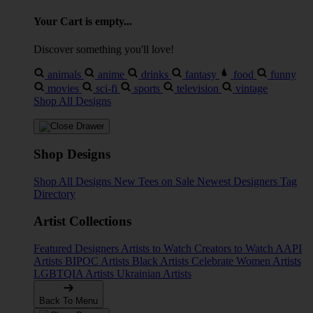
Your Cart is empty...
Discover something you'll love!
animals
anime
drinks
fantasy
food
funny
movies
sci-fi
sports
television
vintage
Shop All Designs
Shop Designs
Shop All Designs
New Tees on Sale
Newest Designers
Tag
Directory
Artist Collections
Featured Designers
Artists to Watch
Creators to Watch
AAPI
Artists
BIPOC Artists
Black Artists
Celebrate Women Artists
LGBTQIA Artists
Ukrainian Artists
Back To Menu