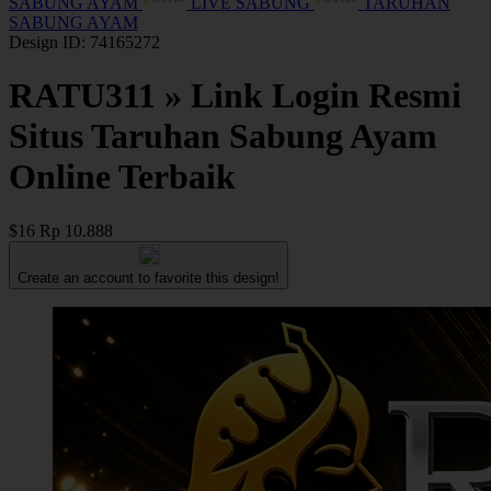
SABUNG AYAM
LIVE SABUNG
TARUHAN
SABUNG AYAM
Design ID: 74165272
RATU311 » Link Login Resmi
Situs Taruhan Sabung Ayam
Online Terbaik
$16
Rp 10.888
Create an account to favorite this design!