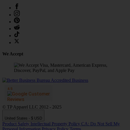
We Accept
© TP Apparel LLC 2012 - 2025
United States - $ USD
Product Safety
Intellectual Property Policy
CA: Do Not Sell My
Personal Information
Privacy Policy
Terms