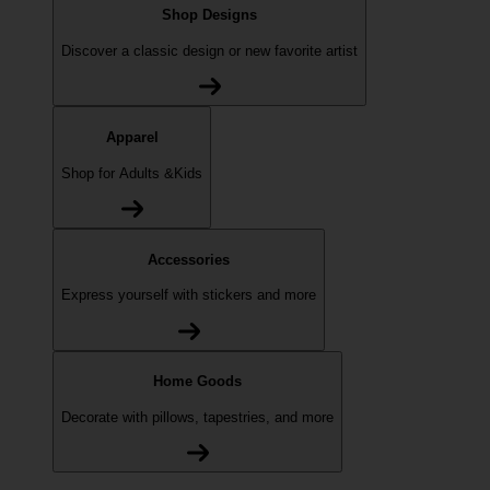
Shop Designs
Discover a classic design or new favorite artist
Apparel
Shop for Adults &Kids
Accessories
Express yourself with stickers and more
Home Goods
Decorate with pillows, tapestries, and more