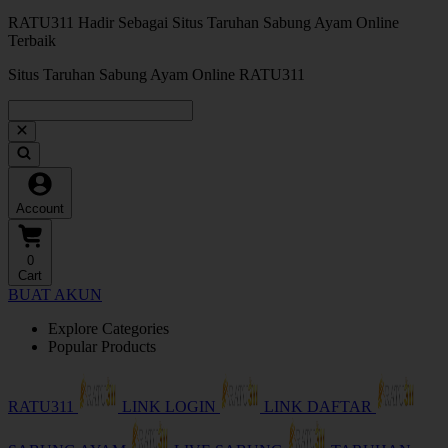
RATU311 Hadir Sebagai Situs Taruhan Sabung Ayam Online
Terbaik
Situs Taruhan Sabung Ayam Online RATU311
Account
0
Cart
BUAT AKUN
Explore Categories
Popular Products
RATU311
LINK LOGIN
LINK DAFTAR