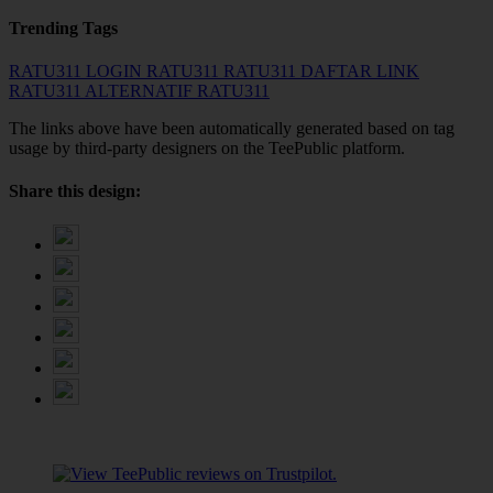
Trending Tags
RATU311
LOGIN RATU311
RATU311 DAFTAR
LINK
RATU311
ALTERNATIF RATU311
The links above have been automatically generated based on tag
usage by third-party designers on the TeePublic platform.
Share this design: