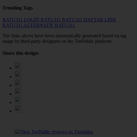
Trending Tags
RATU311
LOGIN RATU311
RATU311 DAFTAR
LINK
RATU311
ALTERNATIF RATU311
The links above have been automatically generated based on tag
usage by third-party designers on the TeePublic platform.
Share this design: