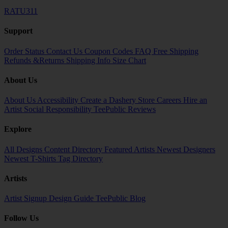
RATU311
Support
Order Status
Contact Us
Coupon Codes
FAQ
Free Shipping
Refunds &Returns
Shipping Info
Size Chart
About Us
About Us
Accessibility
Create a Dashery Store
Careers
Hire an
Artist
Social Responsibility
TeePublic Reviews
Explore
All Designs
Content Directory
Featured Artists
Newest Designers
Newest T-Shirts
Tag Directory
Artists
Artist Signup
Design Guide
TeePublic Blog
Follow Us