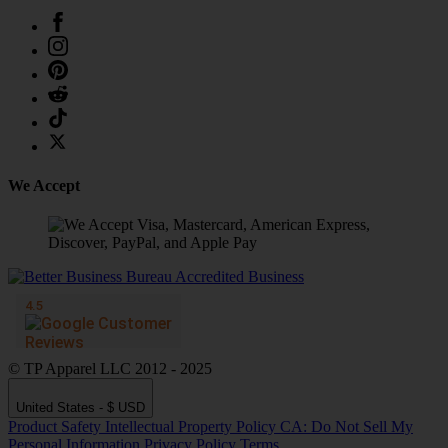
We Accept
© TP Apparel LLC 2012 - 2025
United States - $ USD
Product Safety
Intellectual Property Policy
CA: Do Not Sell My
Personal Information
Privacy Policy
Terms