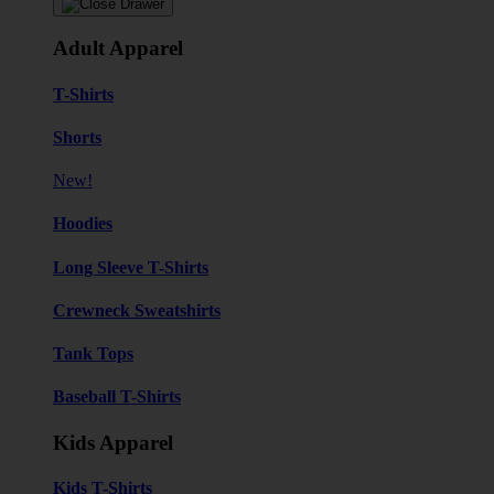
Adult Apparel
T-Shirts
Shorts
New!
Hoodies
Long Sleeve T-Shirts
Crewneck Sweatshirts
Tank Tops
Baseball T-Shirts
Kids Apparel
Kids T-Shirts