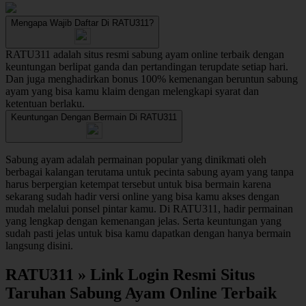
Mengapa Wajib Daftar Di RATU311?
RATU311 adalah situs resmi sabung ayam online terbaik dengan
keuntungan berlipat ganda dan pertandingan terupdate setiap hari.
Dan juga menghadirkan bonus 100% kemenangan beruntun sabung
ayam yang bisa kamu klaim dengan melengkapi syarat dan
ketentuan berlaku.
Keuntungan Dengan Bermain Di RATU311
Sabung ayam adalah permainan popular yang dinikmati oleh
berbagai kalangan terutama untuk pecinta sabung ayam yang tanpa
harus berpergian ketempat tersebut untuk bisa bermain karena
sekarang sudah hadir versi online yang bisa kamu akses dengan
mudah melalui ponsel pintar kamu. Di RATU311, hadir permainan
yang lengkap dengan kemenangan jelas. Serta keuntungan yang
sudah pasti jelas untuk bisa kamu dapatkan dengan hanya bermain
langsung disini.
RATU311 » Link Login Resmi Situs
Taruhan Sabung Ayam Online Terbaik