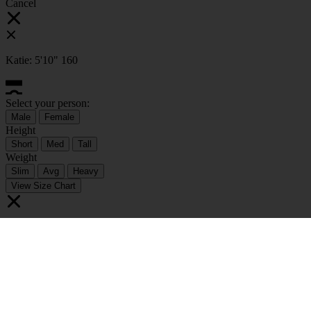
Cancel
Katie:
5'10"
160
Select your person:
Male
Female
Height
Short
Med
Tall
Weight
Slim
Avg
Heavy
View Size Chart