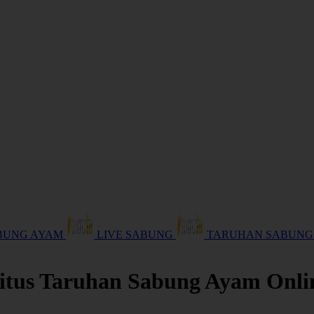
BUNG AYAM
LIVE SABUNG
TARUHAN SABUNG
itus Taruhan Sabung Ayam Onli