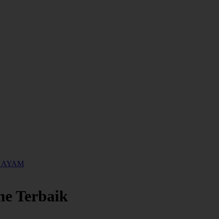
 AYAM
ne Terbaik