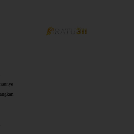
1
hannya
nangkan
k