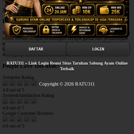
RATU311
Description
RATU311 menyediakan link login resmi situs taruhan sabung ayam
online terbaik dengan keuntungan berlipat ganda dan pertandingan
terupdate setiap hari. Dan juga menghadirkan bonus 100%
kemenangan beruntun sabung ayam yang bisa kamu klaim dengan
DAFTAR
LOGIN
melengkapi syarat dan ketentuan berlaku.
RATU311 » Link Login Resmi Situs Taruhan Sabung Ayam Online
People Love TeePublic!
Terbaik
Trustpilot Rating
Copyright © 2026 RATU311
4.9 out of 5
ZendeskSatisfaction Rating
4.9 out of 5
Google Customer Reviews
4.6 out of 5