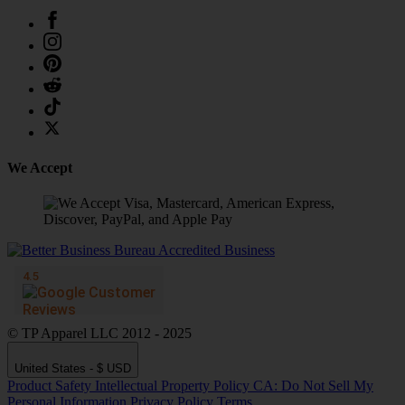
We Accept
© TP Apparel LLC 2012 - 2025
United States - $ USD
Product Safety
Intellectual Property Policy
CA: Do Not Sell My
Personal Information
Privacy Policy
Terms