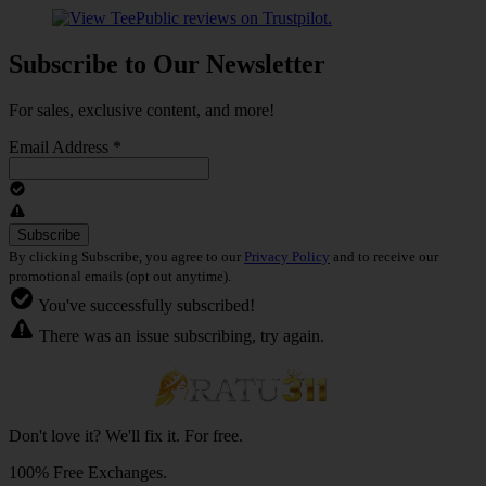
Subscribe to Our Newsletter
For sales, exclusive content, and more!
Email Address
*
By clicking Subscribe, you agree to our
Privacy Policy
and to receive our
promotional emails (opt out anytime).
You've successfully subscribed!
There was an issue subscribing, try again.
Don't love it? We'll fix it. For free.
100% Free Exchanges.