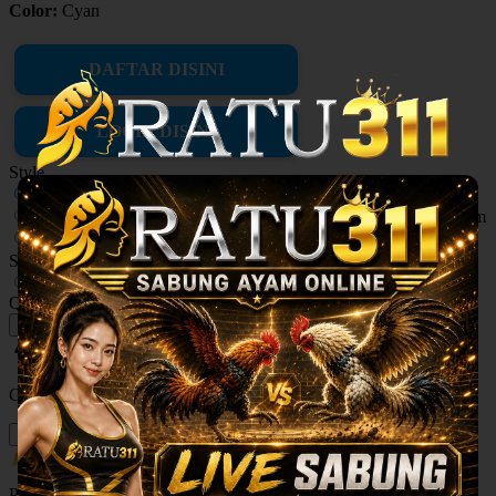
Color:
Cyan
DAFTAR DISINI
LOGIN DISINI
Style
RATU311
Link Login
Link Daftar
Sabung Ayam
Live Sabung
Taruhan Sabung Ayam
Live Sabung Ayam
Promo RATU311
Agen Resmi 2026
Size
View Size Chart
View Size Chart
S
M
L
XL
2XL
3XL
4XL
5XL
Quantity
-
+
Get
Unlock 15%
OFF Instantly When You Buy
5+ RATU311
RATU311
Perfection made simple.
Zero fees, zero hassle.