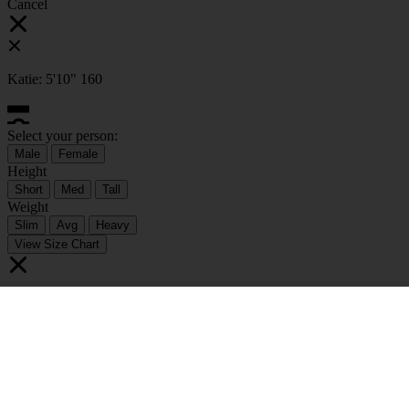
Cancel
Katie:
5'10"
160
Select your person:
Male
Female
Height
Short
Med
Tall
Weight
Slim
Avg
Heavy
View Size Chart