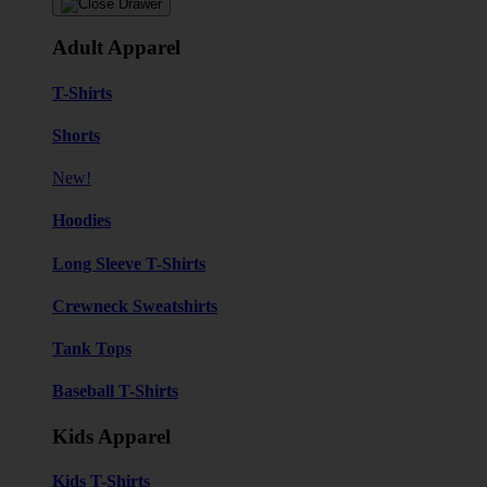
Adult Apparel
T-Shirts
Shorts
New!
Hoodies
Long Sleeve T-Shirts
Crewneck Sweatshirts
Tank Tops
Baseball T-Shirts
Kids Apparel
Kids T-Shirts