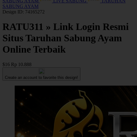
SABUNG AYAM
LIVE SABUNG
TARUHAN
SABUNG AYAM
Design ID: 74165272
RATU311 » Link Login Resmi
Situs Taruhan Sabung Ayam
Online Terbaik
$16
Rp 10.888
Create an account to favorite this design!