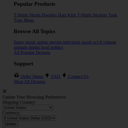
Popular Products
T-Shirts
Shorts
Hoodies
Hats
Kids T-Shirts
Stickers
Tank
Tops
Mugs
Browse All Topics
funny
music
anime
movies
television
sports
sci-fi
vintage
animals
drinks
food
politics
All Popular Designs
Support
Order Status
FAQ
Contact Us
Shop All Designs
Update Your Browsing Preferences
Shipping Country:
Currency: