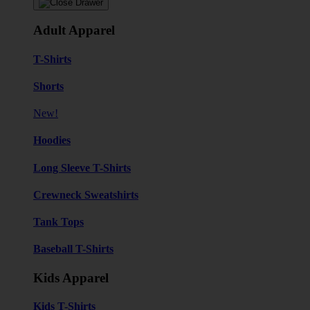
Adult Apparel
T-Shirts
Shorts
New!
Hoodies
Long Sleeve T-Shirts
Crewneck Sweatshirts
Tank Tops
Baseball T-Shirts
Kids Apparel
Kids T-Shirts