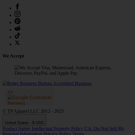
We Accept
© TP Apparel LLC 2012 - 2025
United States - $ USD
Product Safety
Intellectual Property Policy
CA: Do Not Sell My
Personal Information
Privacy Policy
Terms