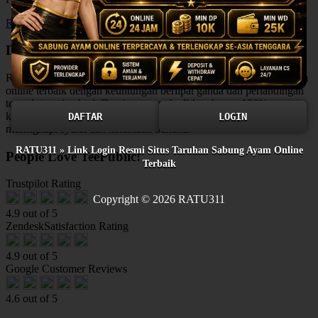
RATU311
Description
RATU311 menyediakan link login resmi situs taruhan sabung ayam
online terbaik dengan keuntungan berlipat ganda dan pertandingan
terupdate setiap hari. Dan juga menghadirkan bonus 100%
kemenangan beruntun sabung ayam yang bisa kamu klaim dengan
DAFTAR
LOGIN
melengkapi syarat dan ketentuan berlaku.
RATU311 » Link Login Resmi Situs Taruhan Sabung Ayam Online
People Love TeePublic!
Terbaik
Trustpilot Rating
Copyright © 2026 RATU311
4.9 out of 5
ZendeskSatisfaction Rating
4.9 out of 5
Google Customer Reviews
4.6 out of 5