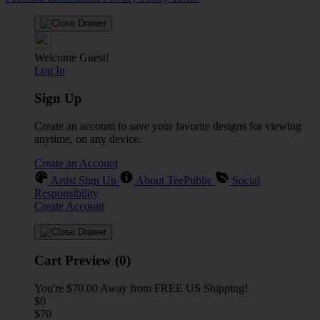
Welcome Guest!
Log In
Sign Up
Create an account to save your favorite designs for viewing
anytime, on any device.
Create an Account
Artist Sign Up
About TeePublic
Social
Responsibility
Create Account
Cart Preview (0)
You're
$70.00
Away from
FREE US Shipping!
$0
$70