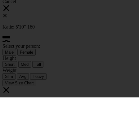
Cancel
Katie:
5'10"
160
Select your person:
Male
Female
Height
Short
Med
Tall
Weight
Slim
Avg
Heavy
View Size Chart